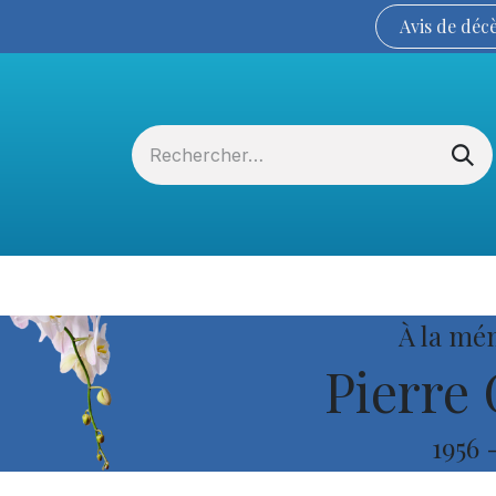
Avis de
déc
Services funéraires
La Coopérative
À la mé
Pierre 
1956