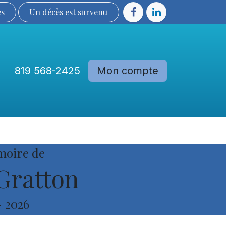
ès
Un décès est sur​​​​​​​​ve​nu​​​​​​​​​​
819 568-2425
Mon compte
Communautés
Devenir membre
moire de
Gratton
-
2026