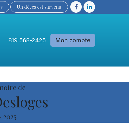
ès
Un décès est sur​​​​​​​​ve​nu​​​​​​​​​​
819 568-2425
Mon compte
Communautés
Devenir membre
moire de
Desloges
-
2025