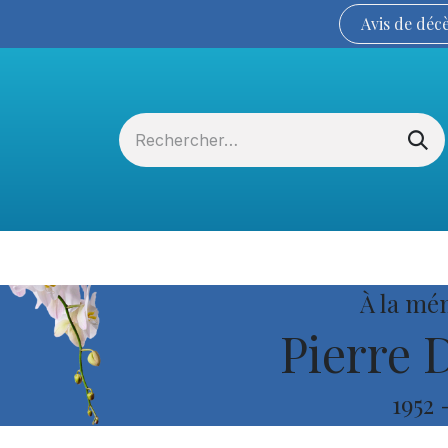
Avis de
déc
Services funéraires
La Coopérative
À la mé
Pierre 
1952