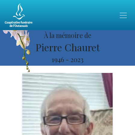
À la mémoire de
Pierre Chauret
1946
-
2023