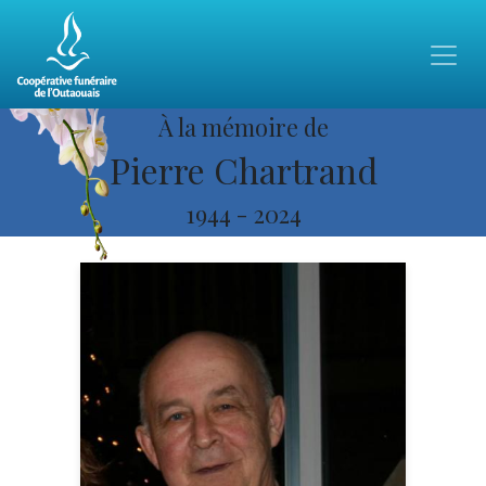
À la mémoire de
Pierre Chartrand
1944
-
2024