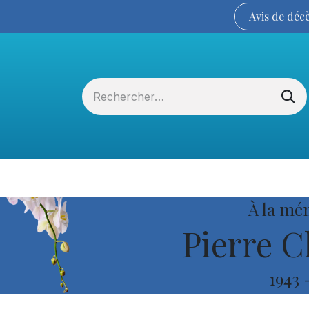
Avis de
déc
Services funéraires
La Coopérative
À la mé
Pierre C
1943