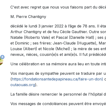
C'est avec regret que nous vous faisons part du déc
M. Pierre Chantigny
décédé le lundi 3 janvier 2022 à l’âge de 78 ans. Il éta
Arthur Chantigny et de feu Cécile Gauthier. Outre son 
Natalie (Roberto Vale) et Pascal (Danielle Hall) ; ses 
et Dominic ; ses frères: Jean-Claude (Huguette), Mar
Louise (Albert) et Nicole (Michel) ; la mère de ses e
neveux, nièces, cousin(e)s et ami(e)s. Il fut prédécé
6
Une célébration en sa mémoire aura lieu en toute inti
Vos marques de sympathie peuvent se traduire par u
(
https://fondationsantedepapineau.ca/faire-un-don)
o
outaouais.org
).
La famille désire remercier le personnel de l'hôpita
Vos messages de condoléances peuvent être envoyé