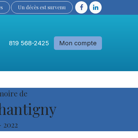
ès
Un décès est sur​​​​​​​​ve​nu​​​​​​​​​​
819 568-2425
Mon compte
Communautés
Devenir membre
moire de
hantigny
-
2022