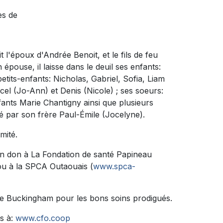
ès de
it l'époux d'Andrée Benoit, et le fils de feu
épouse, il laisse dans le deuil ses enfants:
petits-enfants: Nicholas, Gabriel, Sofia, Liam
cel (Jo-Ann) et Denis (Nicole) ; ses soeurs:
nfants Marie Chantigny ainsi que plusieurs
dé par son frère Paul-Émile (Jocelyne).
mité.
n don à La Fondation de santé Papineau
u à la SPCA Outaouais (
www.spca-
l de Buckingham pour les bons soins prodigués.
s à:
www.cfo.coop