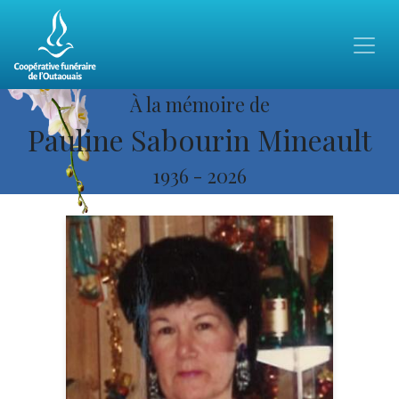
À la mémoire de
Pauline Sabourin Mineault
1936
-
2026