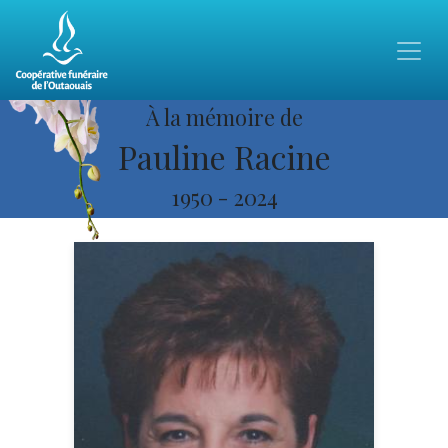
À la mémoire de
Pauline Racine
1950
-
2024