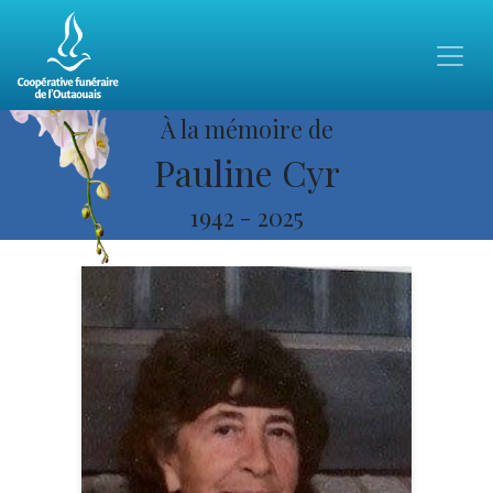
À la mémoire de
Pauline Cyr
1942
-
2025