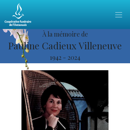
À la mémoire de
Pauline Cadieux Villeneuve
1942
-
2024