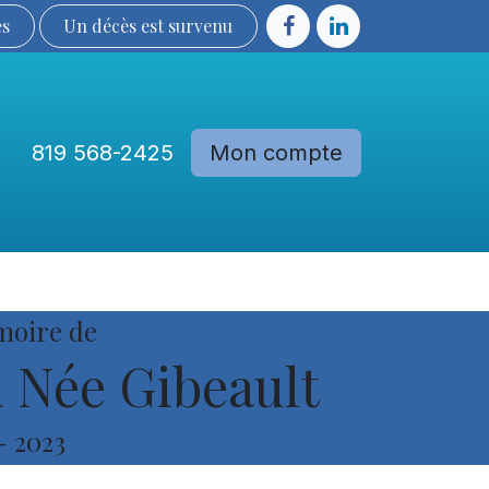
ès
Un décès est sur​​​​​​​​ve​nu​​​​​​​​​​
819 568-2425
Mon compte
Communautés
Devenir membre
moire de
 Née Gibeault
-
2023