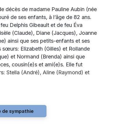
t de décès de madame Pauline Aubin (née
uré de ses enfants, à l’âge de 82 ans.
e feu Delphis Gibeault et de feu Éva
 Gisèle (Claude), Diane (Jacques), Joanne
e) ainsi que ses petits-enfants et ses
es sœurs: Elizabeth (Gilles) et Rollande
ique) et Normand (Brenda) ainsi que
es, cousin(e)s et ami(e)s. Elle fut
rs:
Stella (André), Aline (Raymond) et
e de sympathie