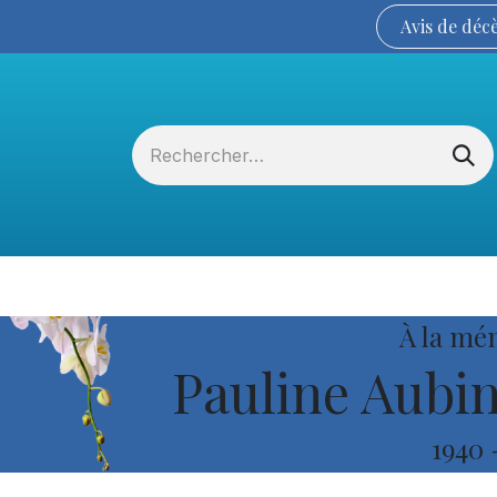
Avis de
déc
Services funéraires
La Coopérative
À la mé
Pauline Aubin
1940