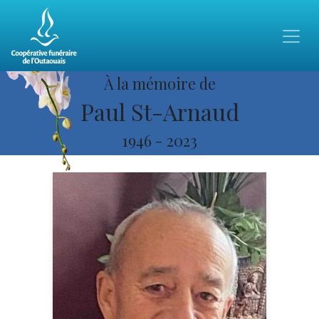
À la mémoire de
Paul St-Arnaud
1946
-
2023