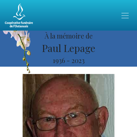
À la mémoire de
Paul Lepage
1936
-
2023