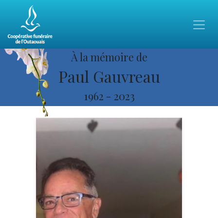
À la mémoire de
Paul Gauvreau
1962
-
2023