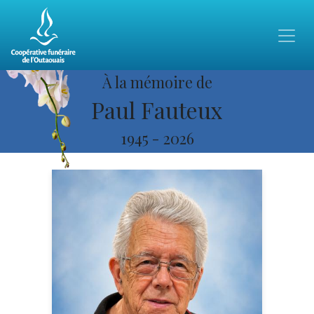
À la mémoire de
Paul Fauteux
1945
-
2026