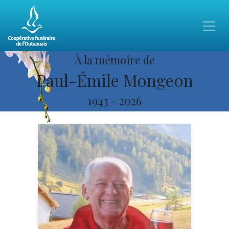
À la mémoire de
Paul-Émile Mongeon
1943
-
2026