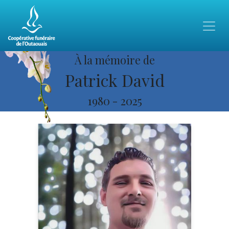
À la mémoire de
Patrick David
1980
-
2025