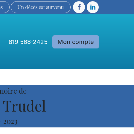
ès
Un décès est sur​​​​​​​​ve​nu​​​​​​​​​​
819 568-2425
Mon compte
Communautés
Devenir membre
moire de
 Trudel
-
2023