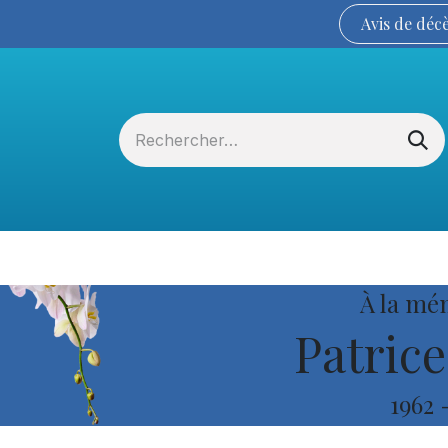
Avis de
déc
Services funéraires
La Coopérative
À la mé
Patrice
1962