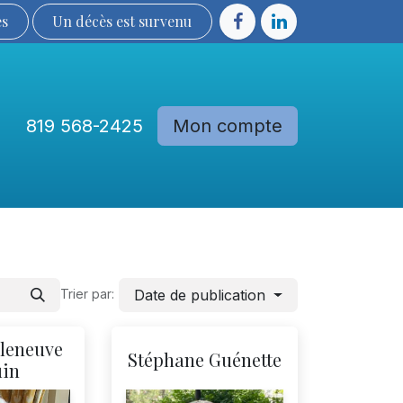
ès
Un décès est sur​​​​​​​​ve​nu​​​​​​​​​​
819 568-2425
Mon compte
Communautés
Devenir membre
Date de publication
Trier par:
lleneuve
Stéphane Guénette
uin