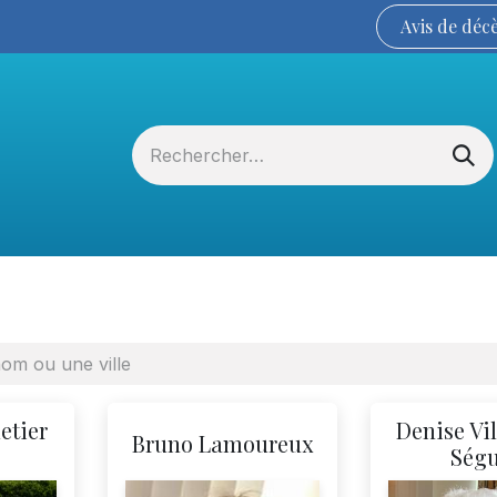
Avis de
déc
Services funéraires
La Coopérative
etier
Denise Vi
Bruno Lamoureux
Ség