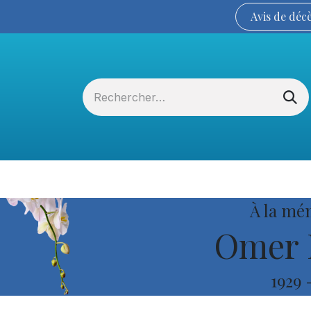
Avis de
déc
Services funéraires
La Coopérative
À la mé
Omer 
1929