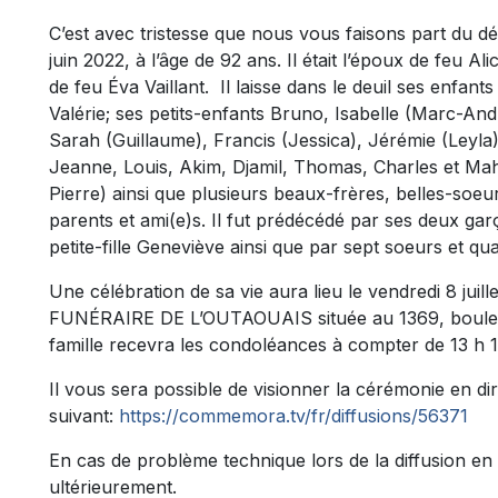
C’est avec tristesse que nous vous faisons part du 
juin 2022, à l’âge de 92 ans. Il était l’époux de feu Al
de feu Éva Vaillant. Il laisse dans le deuil ses enfant
Valérie; ses petits-enfants Bruno, Isabelle (Marc-An
Sarah (Guillaume), Francis (Jessica), Jérémie (Leyla)
Jeanne, Louis, Akim, Djamil, Thomas, Charles et Mahé
Pierre) ainsi que plusieurs beaux-frères, belles-soeu
parents et ami(e)s. Il fut prédécédé par ses deux ga
petite-fille Geneviève ainsi que par sept soeurs et qua
Une célébration de sa vie aura lieu le vendredi 8 ju
FUNÉRAIRE DE L’OUTAOUAIS située au 1369, bouleva
famille recevra les condoléances à compter de 13 h 1
Il vous sera possible de visionner la cérémonie en dire
suivant:
https://commemora.tv/fr/diffusions/56371
En cas de problème technique lors de la diffusion en 
ultérieurement.