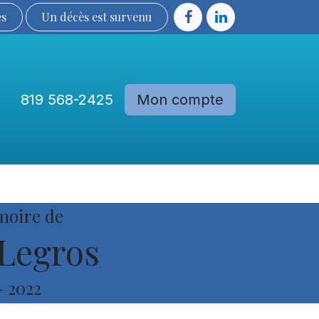
ès
Un décès est sur​​​​​​​​ve​nu​​​​​​​​​​
819 568-2425
Mon compte
Communautés
Devenir membre
moire de
Legros
-
2022