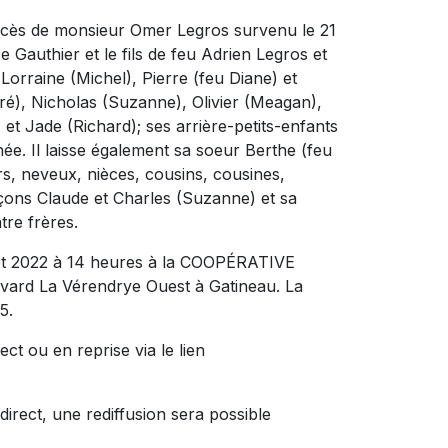
décès de monsieur Omer Legros survenu le 21
ice Gauthier et le fils de feu Adrien Legros et
s Lorraine (Michel), Pierre (feu Diane) et
dré), Nicholas (Suzanne), Olivier (Meagan),
 et Jade (Richard); ses arrière-petits-enfants
e. Il laisse également sa soeur Berthe (feu
rs, neveux, nièces, cousins, cousines,
rçons Claude et Charles (Suzanne) et sa
tre frères.
illet 2022 à 14 heures à la COOPÉRATIVE
rd La Vérendrye Ouest à Gatineau. La
5.
ct ou en reprise via le lien
direct, une rediffusion sera possible