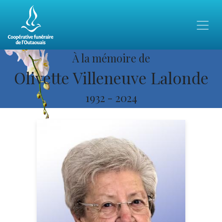
À la mémoire de
Olivette Villeneuve Lalonde
1932
-
2024