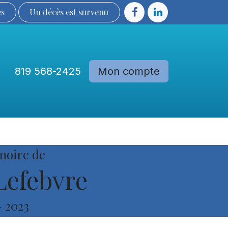
ès
Un décès est sur​​​​​​​​ve​nu​​​​​​​​​​
819 568-2425
Mon compte
Communautés
Devenir membre
moire de
Lefebvre
-
2023