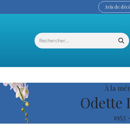
Avis de
déc
Services funéraires
La Coopérative
À la mé
Odette 
1953