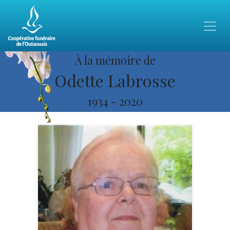
À la mémoire de
Odette Labrosse
1934
-
2020