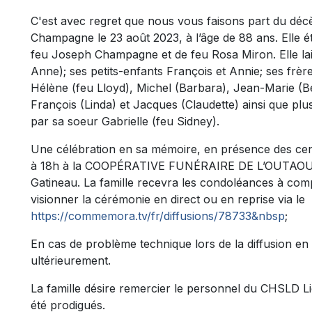
C'est avec regret que nous vous faisons part du dé
Champagne le 23 août 2023, à l’âge de 88 ans. Elle éta
feu Joseph Champagne et de feu Rosa Miron. Elle lais
Anne); ses petits-enfants François et Annie; ses frè
Hélène (feu Lloyd), Michel (Barbara), Jean-Marie (Be
François (Linda) et Jacques (Claudette) ainsi que plu
par sa soeur Gabrielle (feu Sidney).
Une célébration en sa mémoire, en présence des cen
à 18h à la COOPÉRATIVE FUNÉRAIRE DE L’OUTAOUAI
Gatineau. La famille recevra les condoléances à comp
visionner la cérémonie en direct ou en reprise via le
https://commemora.tv/fr/diffusions/78733&nbsp
;
En cas de problème technique lors de la diffusion en 
ultérieurement.
La famille désire remercier le personnel du CHSLD Li
été prodigués.