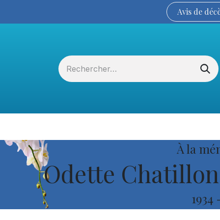
Avis de
déc
Services funéraires
La Coopérative
À la mé
Odette Chatillo
1934