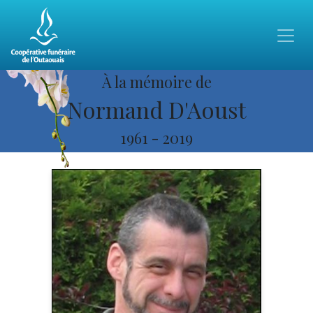
À la mémoire de
Normand D'Aoust
1961
-
2019