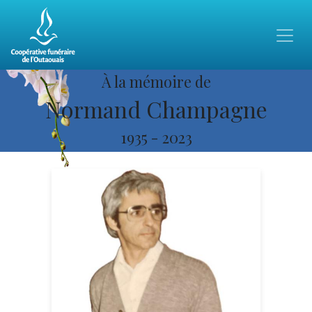
À la mémoire de
Normand Champagne
1935
-
2023