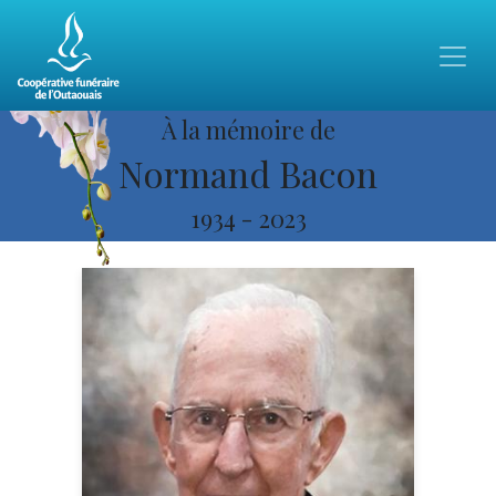
À la mémoire de
Normand Bacon
1934
-
2023