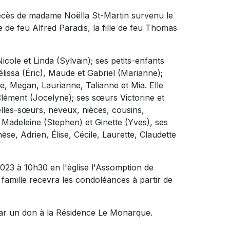
décès de madame Noëlla St-Martin survenu le
e de feu Alfred Paradis, la fille de feu Thomas
icole et Linda (Sylvain); ses petits-enfants
lissa (Éric), Maude et Gabriel (Marianne);
, Megan, Laurianne, Talianne et Mia. Elle
Clément (Jocelyne); ses sœurs Victorine et
elles-sœurs, neveux, nièces, cousins,
s Madeleine (Stephen) et Ginette (Yves), ses
se, Adrien, Élise, Cécile, Laurette, Claudette
2023 à 10h30 en l'église l'Assomption de
famille recevra les condoléances à partir de
ar un don à la Résidence Le Monarque.