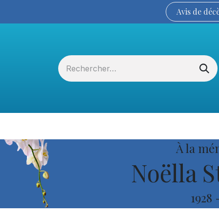
Avis de
déc
Services funéraires
La Coopérative
À la mé
Noëlla S
1928