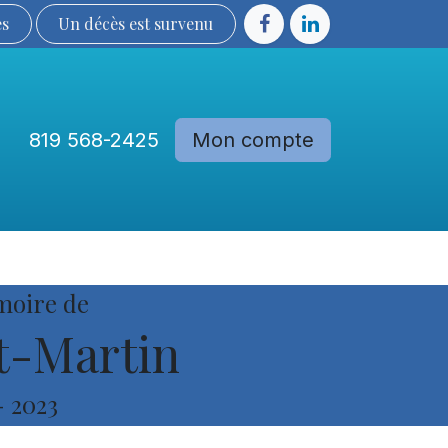
ès
Un décès est sur​​​​​​​​ve​nu​​​​​​​​​​
819 568-2425
Mon compte
Communautés
Devenir membre
moire de
t-Martin
-
2023