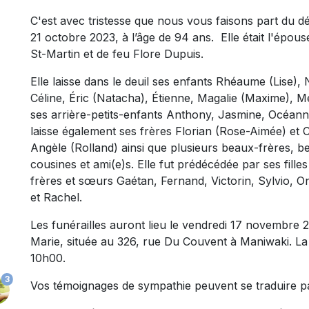
C'est avec tristesse que nous vous faisons part du 
21 octobre 2023, à l’âge de 94 ans. Elle était l'épous
St-Martin et de feu Flore Dupuis.
Elle laisse dans le deuil ses enfants Rhéaume (Lise), N
Céline, Éric (Natacha), Étienne, Magalie (Maxime), Mé
ses arrière-petits-enfants Anthony, Jasmine, Océanne
laisse également ses frères Florian (Rose-Aimée) et 
Angèle (Rolland) ainsi que plusieurs beaux-frères, b
cousines et ami(e)s. Elle fut prédécédée par ses fille
frères et sœurs Gaétan, Fernand, Victorin, Sylvio, Onè
et Rachel.
Les funérailles auront lieu le vendredi 17 novembre 
Marie, située au 326, rue Du Couvent à Maniwaki. La 
10h00.
3
Vos témoignages de sympathie peuvent se traduire p