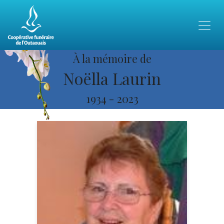
À la mémoire de
Noëlla Laurin
1934
-
2023