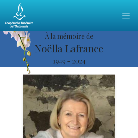
À la mémoire de
Noëlla Lafrance
1949
-
2024