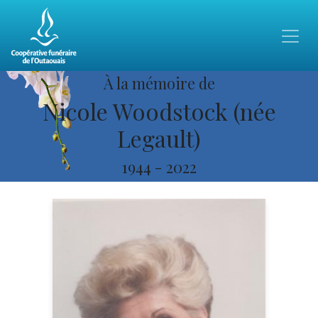
À la mémoire de
Nicole Woodstock (née
Legault)
1944
-
2022