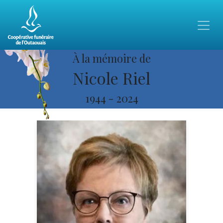
À la mémoire de
Nicole Riel
1944
-
2024