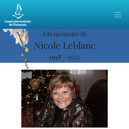
À la mémoire de
Nicole Leblanc
1948
-
2022