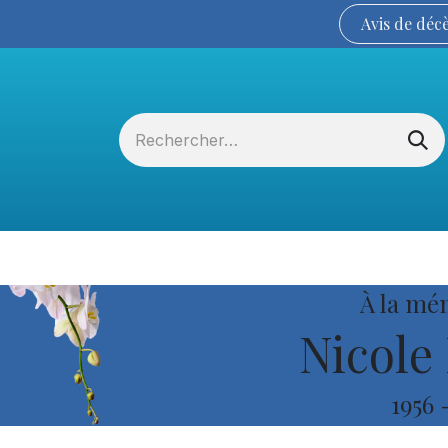
Avis de
déc
Services funéraires
La Coopérative
À la mé
Nicole
1956