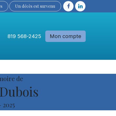
ès
Un décès est sur​​​​​​​​ve​nu​​​​​​​​​​
819 568-2425
Mon compte
Communautés
Devenir membre
moire de
 Dubois
-
2025