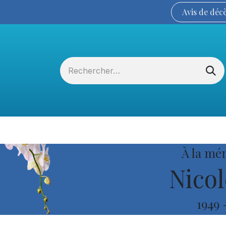
Avis de
déc
Services funéraires
La Coopérative
À la mé
Nicol
1949