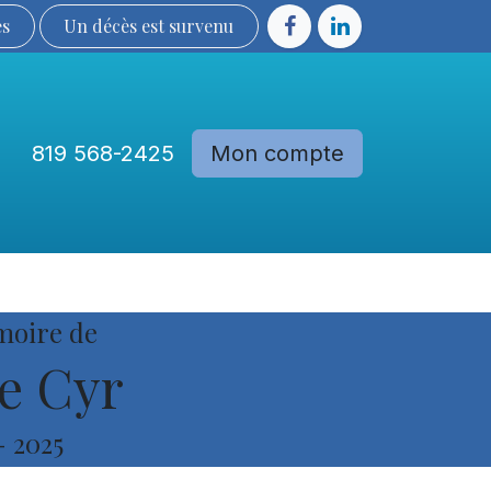
ès
Un décès est sur​​​​​​​​ve​nu​​​​​​​​​​
819 568-2425
Mon compte
Communautés
Devenir membre
moire de
e Cyr
-
2025