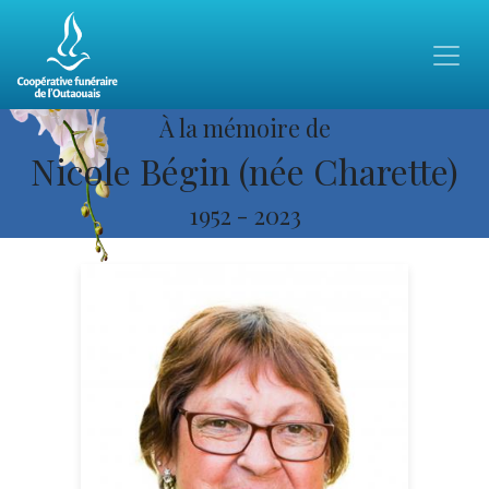
À la mémoire de
Nicole Bégin (née Charette)
1952
-
2023