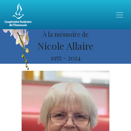
À la mémoire de
Nicole Allaire
1955
-
2024