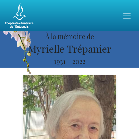
À la mémoire de
Myrielle Trépanier
1931
-
2022