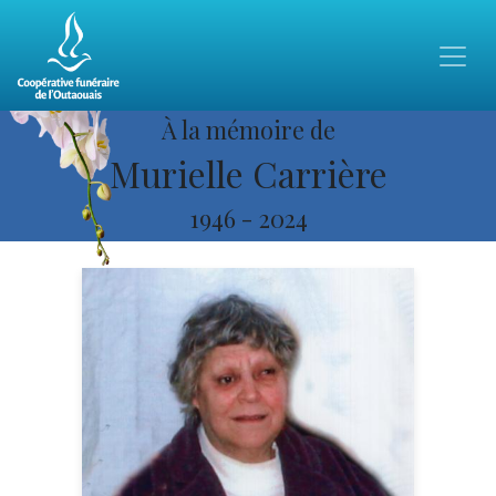
À la mémoire de
Murielle Carrière
1946
-
2024