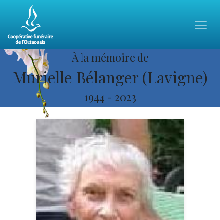
À la mémoire de
Murielle Bélanger (Lavigne)
1944
-
2023