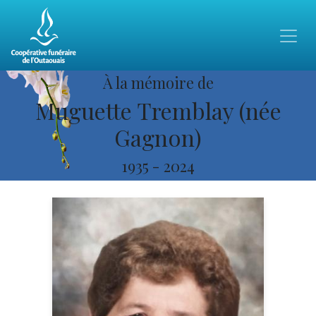
À la mémoire de
Muguette Tremblay (née
Gagnon)
1935
-
2024