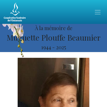
À la mémoire de
Muguette Plouffe Beaumier
1944
-
2025