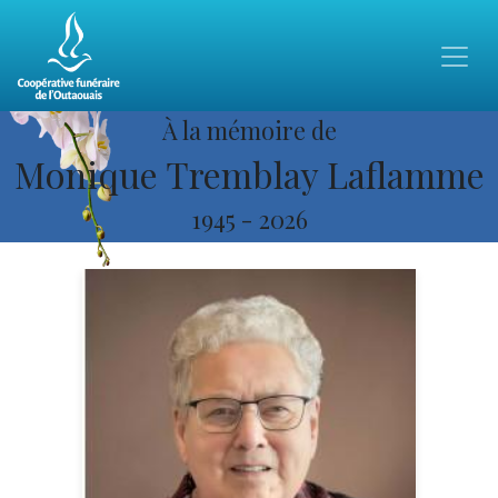
À la mémoire de
Monique Tremblay Laflamme
1945
-
2026