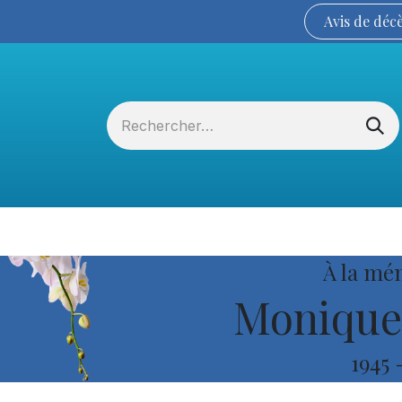
Avis de
déc
Services funéraires
La Coopérative
À la mé
Monique
1945