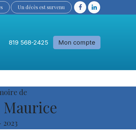
ès
Un décès est sur​​​​​​​​ve​nu​​​​​​​​​​
819 568-2425
Mon compte
Communautés
Devenir membre
moire de
 Maurice
-
2023