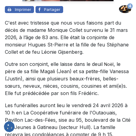
4
Imprimer
Partager
C'est avec tristesse que nous vous faisons part du
décès de madame Monique Collet survenu le 31 mars
2026, à l’âge de 83 ans. Elle était la conjointe de
monsieur Hugues St-Pierre et la fille de feu Stéphane
Collet et de feu Léonie Gijsenberg.
Outre son conjoint, elle laisse dans le deuil
, le
Noë
l
père de sa fille Magali (Jean) et sa petite-fille Vanessa
(Justin), ainsi que plusieurs beaux-frères, belles-
sœurs, neveux, nièces, cousins, cousines et ami(e)s.
Elle fut prédécédée par son fils Frédéric.
Les funérailles auront lieu le vendredi 24 avril 2026 à
10 h en La Coopérative funéraire de l'Outaouais,
Pavillon Lac-des-Fées, sise au 95, boulevard de la Cité
des Jeunes à Gatineau (secteur Hull). La famille
recevra les condoléances à compter de 9 h 15.