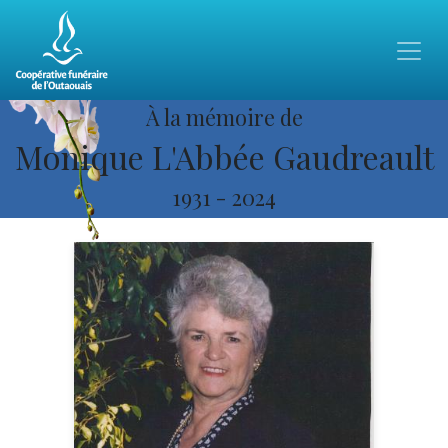
À la mémoire de
Monique L'Abbée Gaudreault
1931
-
2024