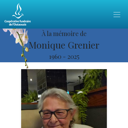
À la mémoire de
Monique Grenier
1960
-
2025