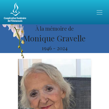
À la mémoire de
Monique Gravelle
1946
-
2024