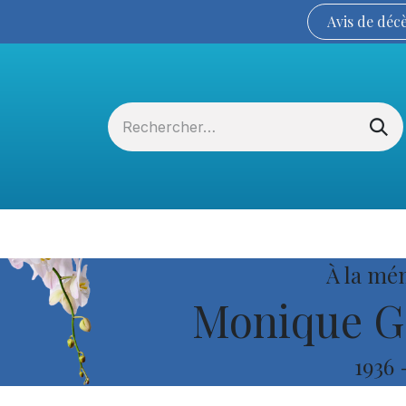
Avis de
déc
Services funéraires
La Coopérative
À la mé
Monique Go
1936