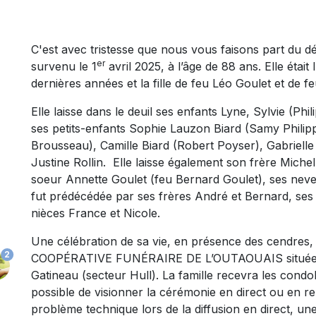
C'est avec tristesse que nous vous faisons part du
er
survenu le 1
avril 2025, à l’âge de 88 ans. Elle étai
dernières années et la fille de feu Léo Goulet et de 
Elle laisse dans le deuil ses enfants Lyne, Sylvie (Ph
ses petits-enfants Sophie Lauzon Biard (Samy Philipp
Brousseau), Camille Biard (Robert Poyser), Gabrielle B
Justine Rollin. Elle laisse également son frère Miche
soeur Annette Goulet (feu Bernard Goulet), ses neveu
fut prédécédée par ses frères André et Bernard, ses
nièces France et Nicole.
Une célébration de sa vie, en présence des cendres, a
2
COOPÉRATIVE FUNÉRAIRE DE L’OUTAOUAIS située au
Gatineau (secteur Hull). La famille recevra les condo
possible de visionner la cérémonie en direct ou en re
problème technique lors de la diffusion en direct, une