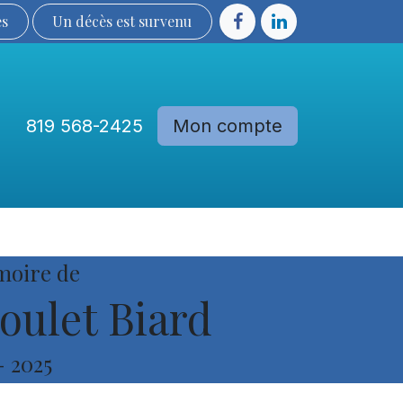
ès
Un décès est sur​​​​​​​​ve​nu​​​​​​​​​​
819 568-2425
Mon compte
Communautés
Devenir membre
moire de
ulet Biard
-
2025