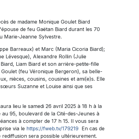
 décès de madame Monique Goulet Biard
t l'épouse de feu Gaëtan Biard durant les 70
feu Marie-Jeanne Sylvestre.
ilippe Barreaux) et Marc (Maria Cicoria Biard);
e Lévesque), Alexandre Rollin (Julie
iard, Liam Biard et son arrière-petite-fille
l Goulet (feu Véronique Bergeron), sa belle-
x, nièces, cousins, cousines et ami(e)s. Elle
 sœurs Suzanne et Louise ainsi que ses
ura lieu le samedi 26 avril 2025 à 18 h à la
 95, boulevard de la Cité-des-Jeunes à
léances à compter de 17 h 15. Il vous sera
prise via le
https://fweb.tv/179219
En cas de
 rediffusion sera possible ultérieurement.