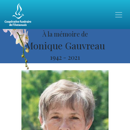
À la mémoire de
Monique Gauvreau
1942
-
2021