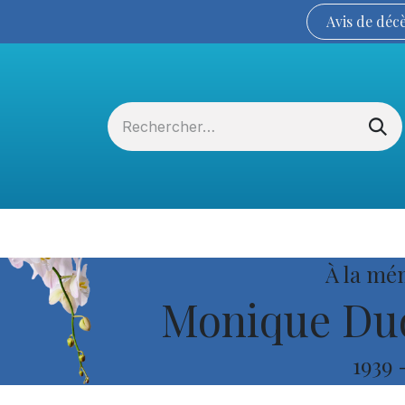
Avis de
déc
Services funéraires
La Coopérative
À la mé
Monique Duq
1939