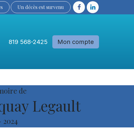
ès
Un décès est sur​​​​​​​​ve​nu​​​​​​​​​​
819 568-2425
Mon compte
Communautés
Devenir membre
moire de
uay Legault
-
2024