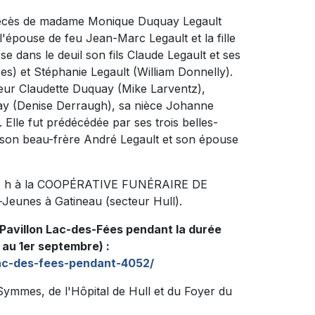
 décès de madame Monique Duquay Legault
t l'épouse de feu Jean-Marc Legault et la fille
e dans le deuil son fils Claude Legault et ses
res) et Stéphanie Legault (William Donnelly).
soeur Claudette Duquay (Mike Larventz),
ay (Denise Derraugh), sa nièce Johanne
 Elle fut prédécédée par ses trois belles-
 son beau-frère André Legault et son épouse
à 14 h à la COOPÉRATIVE FUNÉRAIRE DE
Jeunes à Gatineau (secteur Hull).
 Pavillon Lac-des-Fées pendant la durée
au 1er septembre) :
lac-des-fees-pendant-4052/
Symmes, de l'Hôpital de Hull et du Foyer du